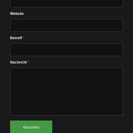
Web­site
Betreff
*
Nach­richt
*