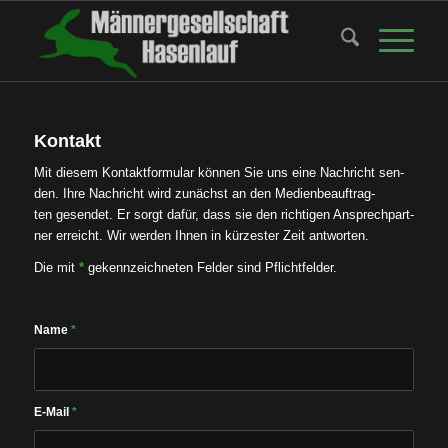
Kontakt
Mit die­sem Kon­takt­for­mu­lar kön­nen Sie uns eine Nach­richt sen­
den. Ihre Nach­richt wird zunächst an den Medi­en­be­auf­trag­
ten gesen­det. Er sorgt dafür, dass sie den rich­ti­gen Ansprech­part­
ner erreicht. Wir wer­den Ihnen in kür­zes­ter Zeit ant­wor­ten.
Die mit
*
gekenn­zeich­ne­ten Fel­der sind Pflicht­fel­der.
Name
*
E-Mail
*