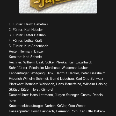
1. Füh­rer: Heinz Lie­be­trau
2. Füh­rer: Karl Hebe­ler
3. Füh­rer: Die­ter Bas­ti­an
4. Füh­rer: Lothar Kraft
5. Füh­rer: Kurt Achen­bach
Rei­ter: Her­mann Bin­zer
Komi­tee: Karl Schmitt
Rech­ner: Wil­helm Bast, Vol­ker Plew­ka, Karl Engel­hardt
Schrift­füh­rer: Fried­helm Mehl­ho­se, Wal­de­mar Lau­ber
Fah­nen­trä­ger: Wolf­gang Glink, Hart­mut Hen­kel, Peter Hil­le­sheim,
Fried­rich Wil­helm Schmidt, Bernd Lie­be­trau, Karl Otto Schwarz
Platz­wart: Bern­hard Weis­brich, Hans Bau­er­feind, Wil­helm Hai­sing
Stää­schlää­fer: Horst Kümpf­el
Damen­füh­rer: Hans Lett­mann, Jür­gen Stren­ger, Gus­tav Rei­tels­
hö­fer
Krück­stock­be­auf­trag­te: Nor­bert Keß­ler, Otto Weber
Kas­sen­prü­fer: Horst Hain­bach, Her­mann Roth, Karl Otto Baken­