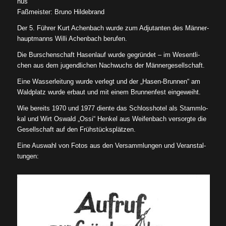
hus
Faß­meis­ter: Bru­no Hil­de­brand
Der 5. Füh­rer Kurt Achen­bach wur­de zum Adju­tan­ten des Män­ner­
haupt­manns Wil­li Achen­bach beru­fen.
Die Bur­schen­schaft Hasen­lauf wur­de gegrün­det – im Wesent­li­
chen aus dem jugend­li­chen Nach­wuchs der Män­ner­ge­sell­schaft.
Eine Was­ser­lei­tung wur­de ver­legt und der „Hasen-Brun­nen“ am
Wald­platz wur­de erbaut und mit einem Brun­nen­fest ein­ge­weiht.
Wie bereits 1970 und 1977 dien­te das Schloss­ho­tel als Stamm­lo­
kal und Wirt Oswald „Ossi“ Hen­kel aus Wei­fen­bach ver­sorg­te die
Gesell­schaft auf den Früh­stücks­plät­zen.
Eine Aus­wahl von Fotos aus den Ver­samm­lun­gen und Ver­an­stal­
tun­gen: